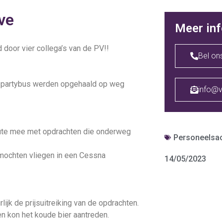
ve
Meer inf
door vier collega’s van de PV!!
Bel on
n partybus werden opgehaald op weg
info@v
oute mee met opdrachten die onderweg
Personeelsact
 mochten vliegen in een Cessna
14/05/2023
lijk de prijsuitreiking van de opdrachten.
n kon het koude bier aantreden.