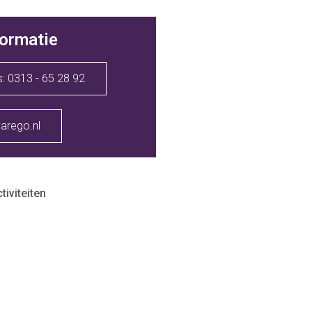
ormatie
s: 0313 - 65 28 92
arego.nl
iviteiten