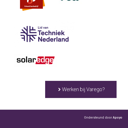
Werken bij Varego?
Ondersteund door
Apoyo