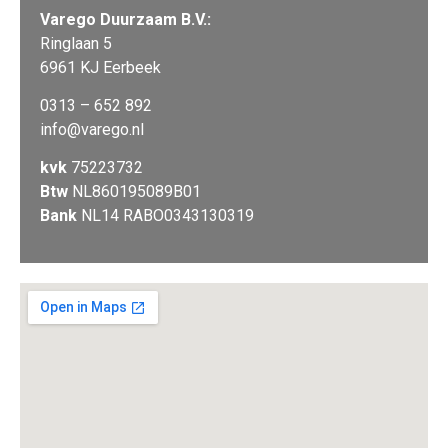
Varego Duurzaam B.V.:
Ringlaan 5
6961 KJ Eerbeek
0313 – 652 892
info@varego.nl
kvk
75223732
Btw
NL860195089B01
Bank
NL14 RABO0343130319