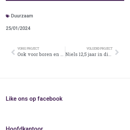
Duurzaam
25/01/2024
VORIG PROJECT
VOLGEND PROJECT
Ook voor boren en frezen, moet u bij Varego wezen!
Niels 12,5 jaar in dienst!
Like ons op facebook
Hoofdkantoor