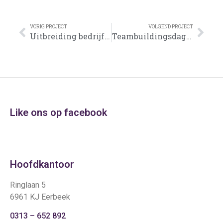
VORIG PROJECT
VOLGEND PROJECT
Uitbreiding bedrijfspand Brummen
Teambuildingsdag Elektrotechniek en Duurzaam
Like ons op facebook
Hoofdkantoor
Ringlaan 5
6961 KJ Eerbeek
0313 – 652 892